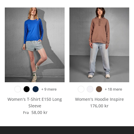
+ 9 mere
+ 18 mere
Women's T-Shirt E150 Long
Women's Hoodie Inspire
Normalpris
Sleeve
176,00 kr
Normalpris
58,00 kr
Fra