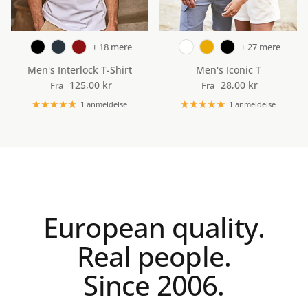
+ 18 mere
+ 27 mere
Men's Interlock T-Shirt
Men's Iconic T
Normalpris
Normalpris
125,00 kr
28,00 kr
Fra
Fra
1 anmeldelse
1 anmeldelse
European quality.
Real people.
Since 2006.