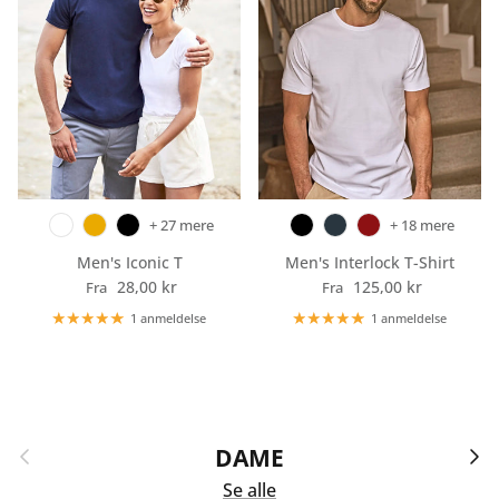
+ 27 mere
+ 18 mere
Men's Iconic T
Men's Interlock T-Shirt
Normalpris
Normalpris
28,00 kr
125,00 kr
Fra
Fra
1 anmeldelse
1 anmeldelse
Forrige
Næst
DAME
Se alle