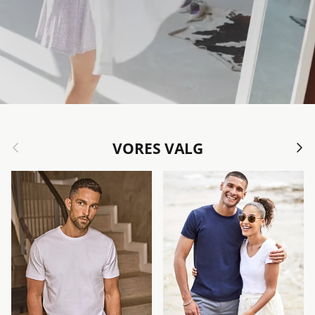
Forrige
Næst
VORES VALG